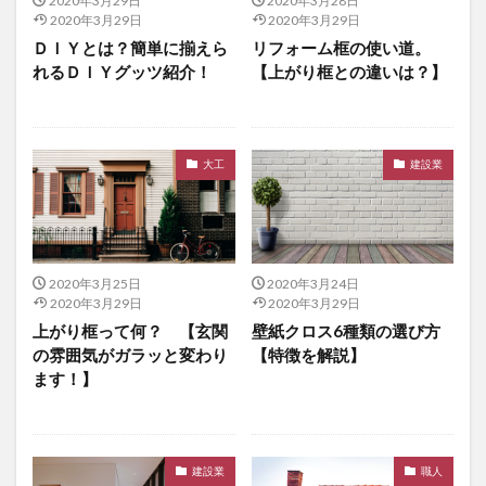
2020年3月29日
2020年3月28日
2020年3月29日
2020年3月29日
ＤＩＹとは？簡単に揃えら
リフォーム框の使い道。
れるＤＩＹグッツ紹介！
【上がり框との違いは？】
大工
建設業
2020年3月25日
2020年3月24日
2020年3月29日
2020年3月29日
上がり框って何？ 【玄関
壁紙クロス6種類の選び方
の雰囲気がガラッと変わり
【特徴を解説】
ます！】
建設業
職人