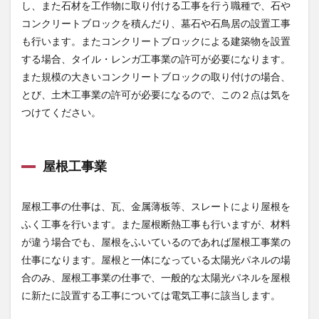
し、また石材を工作物に取り付ける工事を行う職種で、石や
造物
コンクリートブロックを積んだり、墓石や石鳥居の設置工事
工事
業
も行います。またコンクリートブロックによる建築物を設置
する場合、タイル・レンガ工事業の許可が必要になります。
1.10
鉄筋工
また規模の大きいコンクリートブロックの取り付けの場合、
事業
とび、土木工事業の許可が必要になるので、この２点は気を
1.11
つけてください。
板金工
事業
1.12
屋根工事業
しゅん
せつ工
事業
屋根工事の仕事は、瓦、金属薄板等、スレートにより屋根を
1.13
ふく工事を行います。また屋根断熱工事も行いますが、材料
ガラス
が違う場合でも、屋根をふいているのであれば屋根工事業の
工事業
仕事になります。屋根と一体になっている太陽光パネルの場
1.14
合のみ、屋根工事業の仕事で、一般的な太陽光パネルを屋根
塗装工
に新たに設置する工事については電気工事に該当します。
事業