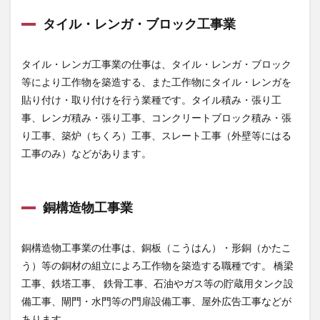
タイル・レンガ・ブロック工事業
1.21
さく井
工事業
タイル・レンガ工事業の仕事は、タイル・レンガ・ブロック
1.22
等により工作物を築造する、また工作物にタイル・レンガを
建具工
貼り付け・取り付けを行う業種です。タイル積み・張り工
事業
事、レンガ積み・張り工事、コンクリートブロック積み・張
1.23
り工事、築炉（ちくろ）工事、スレート工事（外壁等にはる
水道施
設工事
工事のみ）などがあります。
1.24
消防施
設工事
銅構造物工事業
業
1.25
銅構造物工事業の仕事は、銅板（こうはん）・形銅（かたこ
清掃施
設工事
う）等の銅材の組立によろ工作物を築造する職種です。 橋梁
業
工事、鉄塔工事、 鉄骨工事、石油やガス等の貯蔵用タンク設
2
備工事、閘門・水門等の門扉設備工事、屋外広告工事などが
まと
あります。