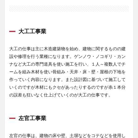
もあ
る職
種
1.1
大工工事業
大工
工事
業
大工の仕事は主に木造建築物を始め、建物に関するものの建
1.2
設や修理を行う業種になります。ゲンノウ・ノコギリ・カン
左官
ナなど大工の専門道具を使い施工を行い、１人～複数人でチ
工事
業
ームを組み木材を使い骨組み・天井・床・壁・屋根の下地を
1.3
作っていく内容になります。また設計図に基づいて施工して
と
いくのですが木材にもクセがあったりするのですが糸１本分
び・
の誤差も狂いなく仕上げていくのが大工の仕事です。
土木
工事
業
左官工事業
1.4
石工
事業
左官の仕事は、建物の床や壁、土塀などをコテなどを使用し