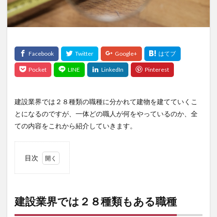
建設業界では２８種類の職種に分かれて建物を建てていくこ
とになるのですが、一体どの職人が何をやっているのか、全
ての内容をこれから紹介していきます。
目次
1
建設
業界
では
建設業界では２８種類もある職種
２８
種類