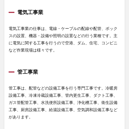
1.15
防水工
電気工事業
事業
1.16
内装仕
電気工事業の仕事は、電線・ケーブルの配線や配管、ボック
上げ工
スの設置、機器・設備や照明の設置などの行う業種です。主
事業
に電気に関する工事を行うので空港、ダム、住宅、コンビニ
1.17
など作業現場は様々です。
機械器
具設備
工事業
管工事業
1.18
熱絶縁
工事業
管工事は、配管などの設備工事を行う専門工事です。冷暖房
1.19
設備工事、冷凍冷蔵設備工事、管内更生工事、ダクト工事、
電気通
ガス管配管工事、水洗便所設備工事、浄化槽工事、衛生設備
信工事
業
工事、厨房設備工事、給湯設備工事、空気調和設備工事など
があります。
1.20
造園工
事業