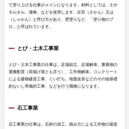
1.5
て塗り上げる仕事がメインになります。材料としては、土や
屋根
モルタル、漆喰、などを使用します。左官（さかん）又は
工事
業
（しゃかん）と呼び方があり、壁塗りなど、「塗り物のプ
1.6
ロ」と呼ばれています。
電気
工事
業
とび・土木工事業
1.7
管工
事業
とび・土木工事業の仕事は、足場組立、足場解体、重量物の
運搬配置（荷揚げ屋とも言う）、工作物解体、コンクリート
1.8
タイ
による建物建造工事、くい打ち、地盤改良などのその他基礎
ル・
的ないし準備的工事、などを行う職種になります。
レン
ガ・
ブロ
ック
石工事業
工事
業
1.9
石工事業の仕事は、石材の加工、積み方による工作物の築造
銅構