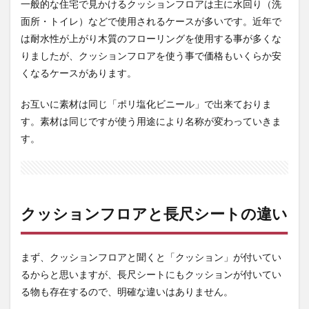
2
一般的な住宅で見かけるクッションフロアは主に
水回り（洗
クッ
面所・トイレ）
などで使用されるケースが多いです。近年で
ショ
は耐水性が上がり木質のフローリングを使用する事が多くな
ンフ
ロア
りましたが、クッションフロアを使う事で価格もいくらか安
と長
くなるケースがあります。
尺シ
ート
お互いに素材は同じ「
の違
ポリ塩化ビニール
」で出来ておりま
い
す。素材は同じですが使う用途により名称が変わっていきま
2.1
す。
メリ
ッ
ト・
デメ
リッ
クッションフロアと長尺シートの違い
ト
3
まと
まず、クッションフロアと聞くと「クッション」が付いてい
め
るからと思いますが、長尺シートにもクッションが付いてい
る物も存在するので、明確な違いはありません。