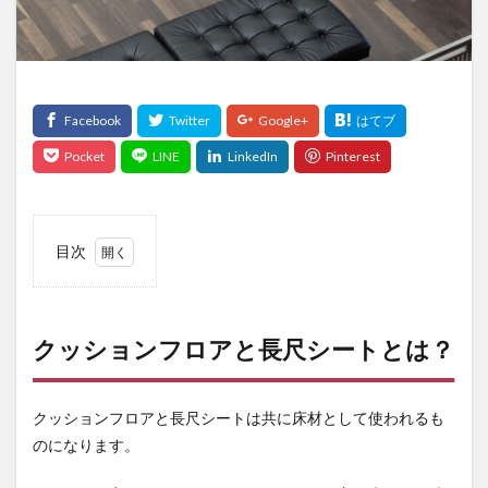
目次
1
クッ
ショ
ンフ
クッションフロアと長尺シートとは？
ロア
と長
尺シ
クッションフロア
と
長尺シート
は共に床材として使われるも
ート
と
のになります。
は？