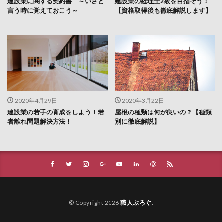
建設業に関する契約書 ～いざと
建設業の経理士2級を目指そう！
言う時に覚えておこう～
【資格取得後も徹底解説します】
2020年4月29日
2020年3月22日
建設業の若手の育成をしよう！若
屋根の種類は何が良いの？【種類
者離れ問題解決方法！
別に徹底解説】
© Copyright 2026
職人ぶろぐ
.